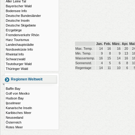
Aller Leine Tal
Bayerischer Wald
Bodensee Info
Deutsche Bundesländer
Deutsche Inseln
Deutsche Skigebiete
Erzgebirge
Fremdenverkehr Rhön
Harz Tourismus
Jan.
Feb.
März.
Apr.
Mai
Landeshauptstädte
Max. Temp.
14
16
16
20
2
Nordseeküste Info
Min. Temp.
9
8
9
13
1
Rheintal Info
Wassertemp.
16
15
14
16
1
Schwarzwald
Sonnenstd.
4
5
6
8
1
Teutoburger Wald
Regentage
14
11
10
6
Thüringer Wald
Regionen Weltweit
Baffin Bay
Golf von Mexiko
Hudson Bay
Ijsselmeer
Kanarische Inseln
Karibisches Meer
Neuseeland
Österreich
Rotes Meer