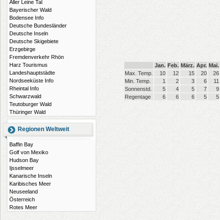
Aller Leine Tal
Bayerischer Wald
Bodensee Info
Deutsche Bundesländer
Deutsche Inseln
Deutsche Skigebiete
Erzgebirge
Fremdenverkehr Rhön
Harz Tourismus
Jan.
Feb.
März.
Apr.
Mai.
Landeshauptstädte
Max. Temp.
10
12
15
20
26
Nordseeküste Info
Min. Temp.
1
2
3
6
11
Rheintal Info
Sonnenstd.
5
4
5
7
9
Schwarzwald
Regentage
6
6
6
5
5
Teutoburger Wald
Thüringer Wald
Regionen Weltweit
Baffin Bay
Golf von Mexiko
Hudson Bay
Ijsselmeer
Kanarische Inseln
Karibisches Meer
Neuseeland
Österreich
Rotes Meer