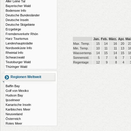
Aller Leine Tal
Bayerischer Wald
Bodensee Info
Deutsche Bundesländer
Deutsche Inseln
Deutsche Skigebiete
Erzgebirge
Fremdenverkehr Rhön
Harz Tourismus
Jan.
Feb.
März.
Apr.
Mai
Landeshauptstädte
Max. Temp.
15
14
16
20
2
Nordseeküste Info
Min. Temp.
10
11
11
13
1
Rheintal Info
Wassertemp.
14
15
14
15
1
Schwarzwald
Sonnenstd.
5
7
6
7
Teutoburger Wald
Regentage
12
9
8
4
Thüringer Wald
Regionen Weltweit
Baffin Bay
Golf von Mexiko
Hudson Bay
Ijsselmeer
Kanarische Inseln
Karibisches Meer
Neuseeland
Österreich
Rotes Meer