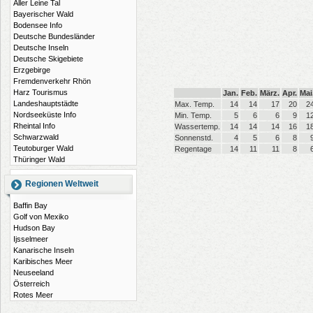
Aller Leine Tal
Bayerischer Wald
Bodensee Info
Deutsche Bundesländer
Deutsche Inseln
Deutsche Skigebiete
Erzgebirge
Fremdenverkehr Rhön
Harz Tourismus
Jan.
Feb.
März.
Apr.
Mai
Landeshauptstädte
Max. Temp.
14
14
17
20
2
Nordseeküste Info
Min. Temp.
5
6
6
9
1
Rheintal Info
Wassertemp.
14
14
14
16
1
Schwarzwald
Sonnenstd.
4
5
6
8
Teutoburger Wald
Regentage
14
11
11
8
Thüringer Wald
Regionen Weltweit
Baffin Bay
Golf von Mexiko
Hudson Bay
Ijsselmeer
Kanarische Inseln
Karibisches Meer
Neuseeland
Österreich
Rotes Meer