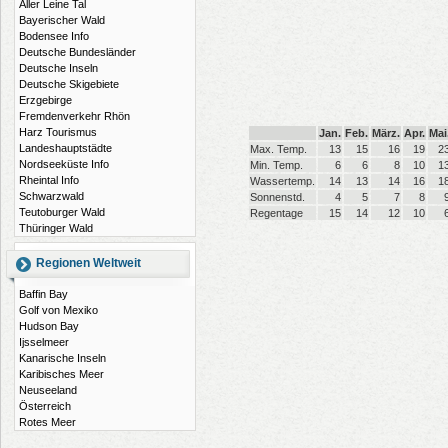
Aller Leine Tal
Bayerischer Wald
Bodensee Info
Deutsche Bundesländer
Deutsche Inseln
Deutsche Skigebiete
Erzgebirge
Fremdenverkehr Rhön
Harz Tourismus
Jan.
Feb.
März.
Apr.
Mai
Landeshauptstädte
Max. Temp.
13
15
16
19
2
Nordseeküste Info
Min. Temp.
6
6
8
10
1
Rheintal Info
Wassertemp.
14
13
14
16
1
Schwarzwald
Sonnenstd.
4
5
7
8
Teutoburger Wald
Regentage
15
14
12
10
Thüringer Wald
Regionen Weltweit
Baffin Bay
Golf von Mexiko
Hudson Bay
Ijsselmeer
Kanarische Inseln
Karibisches Meer
Neuseeland
Österreich
Rotes Meer