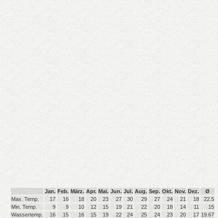
Jan.
Feb.
März.
Apr.
Mai.
Jun.
Jul.
Aug.
Sep.
Okt.
Nov.
Dez.
Ø
Max. Temp.
17
16
18
20
23
27
30
29
27
24
21
18
22.5
Min. Temp.
9
9
10
12
15
19
21
22
20
18
14
11
15
Wassertemp.
16
15
16
15
19
22
24
25
24
23
20
17
19.67