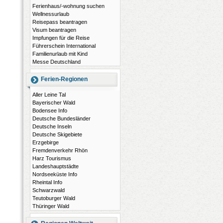
Ferienhaus/-wohnung suchen
Wellnessurlaub
Reisepass beantragen
Visum beantragen
Impfungen für die Reise
Führerschein International
Familienurlaub mit Kind
Messe Deutschland
Ferien-Regionen
Aller Leine Tal
Bayerischer Wald
Bodensee Info
Deutsche Bundesländer
Deutsche Inseln
Deutsche Skigebiete
Erzgebirge
Fremdenverkehr Rhön
Harz Tourismus
Landeshauptstädte
Nordseeküste Info
Rheintal Info
Schwarzwald
Teutoburger Wald
Thüringer Wald