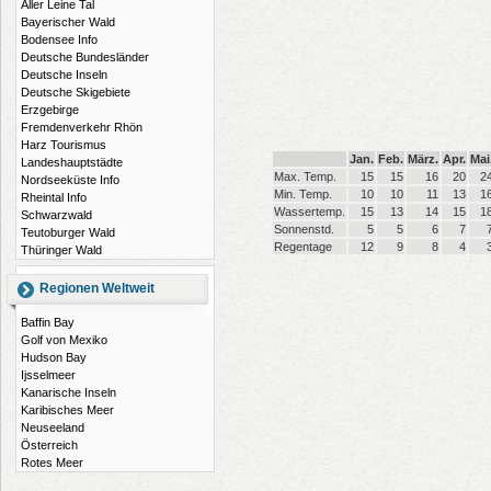
Aller Leine Tal
Bayerischer Wald
Bodensee Info
Deutsche Bundesländer
Deutsche Inseln
Deutsche Skigebiete
Erzgebirge
Fremdenverkehr Rhön
Harz Tourismus
Jan.
Feb.
März.
Apr.
Mai
Landeshauptstädte
Max. Temp.
15
15
16
20
2
Nordseeküste Info
Min. Temp.
10
10
11
13
1
Rheintal Info
Wassertemp.
15
13
14
15
1
Schwarzwald
Sonnenstd.
5
5
6
7
Teutoburger Wald
Regentage
12
9
8
4
Thüringer Wald
Regionen Weltweit
Baffin Bay
Golf von Mexiko
Hudson Bay
Ijsselmeer
Kanarische Inseln
Karibisches Meer
Neuseeland
Österreich
Rotes Meer