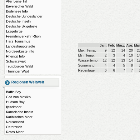
Aller Leine Tal
Bayerischer Wald
Bodensee Info
Deutsche Bundesländer
Deutsche Inseln
Deutsche Skigebiete
Erzgebirge
Fremdenverkehr Rhön
Harz Tourismus
Jan.
Feb.
März.
Apr.
Mai
Landeshauptstädte
Max. Temp.
9
12
14
20
2
Nordseeküste Info
Min. Temp.
2
3
4
10
1
Rheintal Info
Wassertemp.
12
12
13
14
1
Schwarzwald
Sonnenstd.
4
4
5
8
Teutoburger Wald
Regentage
6
6
7
7
Thüringer Wald
Regionen Weltweit
Baffin Bay
Golf von Mexiko
Hudson Bay
Ijsselmeer
Kanarische Inseln
Karibisches Meer
Neuseeland
Österreich
Rotes Meer