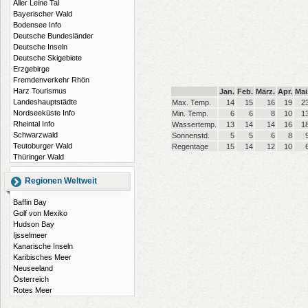
Aller Leine Tal
Bayerischer Wald
Bodensee Info
Deutsche Bundesländer
Deutsche Inseln
Deutsche Skigebiete
Erzgebirge
Fremdenverkehr Rhön
Harz Tourismus
Jan.
Feb.
März.
Apr.
Mai
Landeshauptstädte
Max. Temp.
14
15
16
19
2
Nordseeküste Info
Min. Temp.
6
6
8
10
1
Rheintal Info
Wassertemp.
13
14
14
16
1
Schwarzwald
Sonnenstd.
5
5
6
8
Teutoburger Wald
Regentage
15
14
12
10
Thüringer Wald
Regionen Weltweit
Baffin Bay
Golf von Mexiko
Hudson Bay
Ijsselmeer
Kanarische Inseln
Karibisches Meer
Neuseeland
Österreich
Rotes Meer