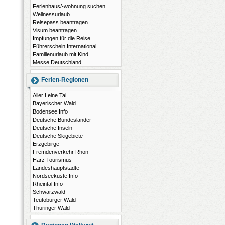
Ferienhaus/-wohnung suchen
Wellnessurlaub
Reisepass beantragen
Visum beantragen
Impfungen für die Reise
Führerschein International
Familienurlaub mit Kind
Messe Deutschland
Ferien-Regionen
Aller Leine Tal
Bayerischer Wald
Bodensee Info
Deutsche Bundesländer
Deutsche Inseln
Deutsche Skigebiete
Erzgebirge
Fremdenverkehr Rhön
Harz Tourismus
Landeshauptstädte
Nordseeküste Info
Rheintal Info
Schwarzwald
Teutoburger Wald
Thüringer Wald