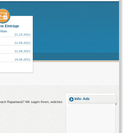
ste Einträge
 Main
21.10.2021
21.09.2021
21.09.2021
19.08.2021
Info- Ads
g nach Rapanianá? Wir sagen Ihnen, welches