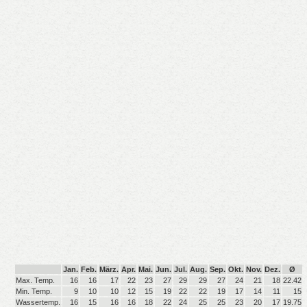
Jan.
Feb.
März.
Apr.
Mai.
Jun.
Jul.
Aug.
Sep.
Okt.
Nov.
Dez.
Ø
Max. Temp.
16
16
17
22
23
27
29
29
27
24
21
18
22.42
Min. Temp.
9
10
10
12
15
19
22
22
19
17
14
11
15
Wassertemp.
16
15
16
16
18
22
24
25
25
23
20
17
19.75