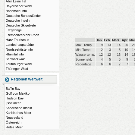
Aller Leine Tal
Bayerischer Wald
Bodensee Info
Deutsche Bundesländer
Deutsche Inseln
Deutsche Skigebiete
Erzgebirge
Fremdenverkehr Rhön
Harz Tourismus
Jan.
Feb.
März.
Apr.
Mai
Landeshauptstädte
Max. Temp.
9
13
14
20
2
Nordseeküste Info
Min. Temp.
2
3
5
10
1
Rheintal Info
Wassertemp.
12
12
13
14
1
Schwarzwald
Sonnenstd.
4
5
5
9
Teutoburger Wald
Regentage
6
6
7
7
Thüringer Wald
Regionen Weltweit
Baffin Bay
Golf von Mexiko
Hudson Bay
Ijsselmeer
Kanarische Inseln
Karibisches Meer
Neuseeland
Österreich
Rotes Meer