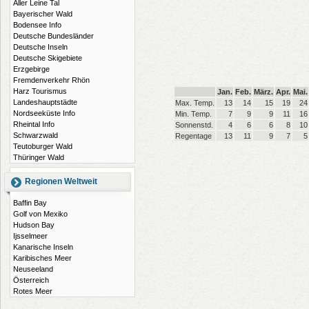
Aller Leine Tal
Bayerischer Wald
Bodensee Info
Deutsche Bundesländer
Deutsche Inseln
Deutsche Skigebiete
Erzgebirge
Fremdenverkehr Rhön
Harz Tourismus
Jan.
Feb.
März.
Apr.
Mai.
Landeshauptstädte
Max. Temp.
13
14
15
19
24
Nordseeküste Info
Min. Temp.
7
9
9
11
16
Rheintal Info
Sonnenstd.
4
6
6
8
10
Schwarzwald
Regentage
13
11
9
7
5
Teutoburger Wald
Thüringer Wald
Regionen Weltweit
Baffin Bay
Golf von Mexiko
Hudson Bay
Ijsselmeer
Kanarische Inseln
Karibisches Meer
Neuseeland
Österreich
Rotes Meer