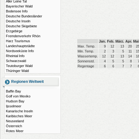
Aller Leine Tal
Bayerischer Wald
Bodensee Info
Deutsche Bundesländer
Deutsche Inseln
Deutsche Skigebiete
Erzgebirge
Fremdenverkehr Rhön
Harz Tourismus
Jan.
Feb.
März.
Apr.
Mai
Landeshauptstädte
Max. Temp.
9
12
13
20
2
Nordseeküste Info
Min. Temp.
2
3
5
11
1
Rheintal Info
Wassertemp.
12
12
13
14
1
Schwarzwald
Sonnenstd.
4
5
5
8
Teutoburger Wald
Regentage
6
6
7
7
Thüringer Wald
Regionen Weltweit
Baffin Bay
Golf von Mexiko
Hudson Bay
Ijsselmeer
Kanarische Inseln
Karibisches Meer
Neuseeland
Österreich
Rotes Meer