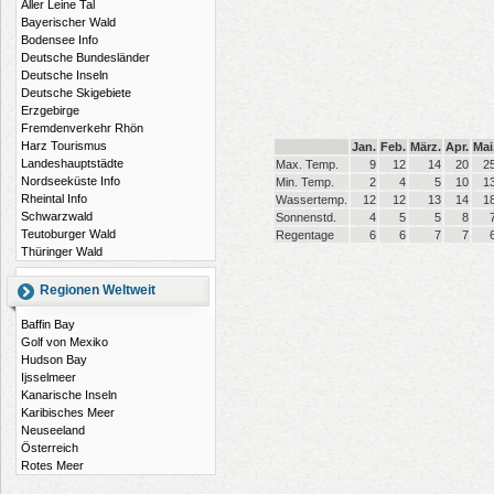
Aller Leine Tal
Bayerischer Wald
Bodensee Info
Deutsche Bundesländer
Deutsche Inseln
Deutsche Skigebiete
Erzgebirge
Fremdenverkehr Rhön
Harz Tourismus
Jan.
Feb.
März.
Apr.
Mai
Landeshauptstädte
Max. Temp.
9
12
14
20
2
Nordseeküste Info
Min. Temp.
2
4
5
10
1
Rheintal Info
Wassertemp.
12
12
13
14
1
Schwarzwald
Sonnenstd.
4
5
5
8
Teutoburger Wald
Regentage
6
6
7
7
Thüringer Wald
Regionen Weltweit
Baffin Bay
Golf von Mexiko
Hudson Bay
Ijsselmeer
Kanarische Inseln
Karibisches Meer
Neuseeland
Österreich
Rotes Meer