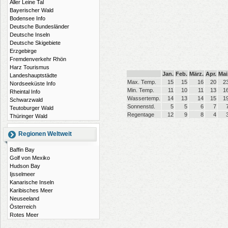
Aller Leine Tal
Bayerischer Wald
Bodensee Info
Deutsche Bundesländer
Deutsche Inseln
Deutsche Skigebiete
Erzgebirge
Fremdenverkehr Rhön
Harz Tourismus
Jan.
Feb.
März.
Apr.
Mai
Landeshauptstädte
Max. Temp.
15
15
16
20
2
Nordseeküste Info
Min. Temp.
11
10
11
13
1
Rheintal Info
Wassertemp.
14
13
14
15
1
Schwarzwald
Sonnenstd.
5
5
6
7
Teutoburger Wald
Regentage
12
9
8
4
Thüringer Wald
Regionen Weltweit
Baffin Bay
Golf von Mexiko
Hudson Bay
Ijsselmeer
Kanarische Inseln
Karibisches Meer
Neuseeland
Österreich
Rotes Meer