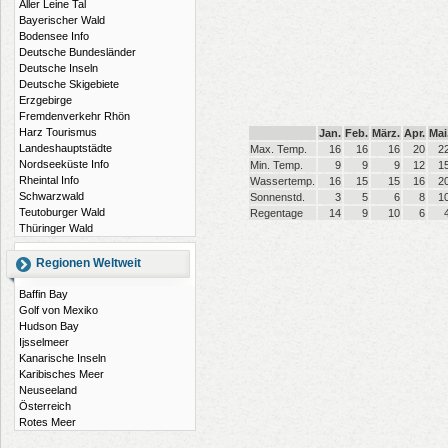
Aller Leine Tal
Bayerischer Wald
Bodensee Info
Deutsche Bundesländer
Deutsche Inseln
Deutsche Skigebiete
Erzgebirge
Fremdenverkehr Rhön
Harz Tourismus
Jan.
Feb.
März.
Apr.
Mai
Landeshauptstädte
Max. Temp.
16
16
16
20
2
Nordseeküste Info
Min. Temp.
9
9
9
12
1
Rheintal Info
Wassertemp.
16
15
15
16
2
Schwarzwald
Sonnenstd.
3
5
6
8
1
Teutoburger Wald
Regentage
14
9
10
6
Thüringer Wald
Regionen Weltweit
Baffin Bay
Golf von Mexiko
Hudson Bay
Ijsselmeer
Kanarische Inseln
Karibisches Meer
Neuseeland
Österreich
Rotes Meer