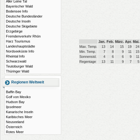
Aller Leine Tal
Bayerischer Wald
Bodensee Info
Deutsche Bundesländer
Deutsche Inseln
Deutsche Skigebiete
Erzgebirge
Fremdenverkehr Rhön
Harz Tourismus
Jan.
Feb.
März.
Apr.
Mai.
Landeshauptstädte
Max. Temp.
13
14
15
19
24
Nordseeküste Info
Min. Temp.
7
8
9
11
15
Rheintal Info
Sonnenstd.
4
6
6
9
11
Schwarzwald
Regentage
13
11
9
7
5
Teutoburger Wald
Thüringer Wald
Regionen Weltweit
Baffin Bay
Golf von Mexiko
Hudson Bay
Ijsselmeer
Kanarische Inseln
Karibisches Meer
Neuseeland
Österreich
Rotes Meer