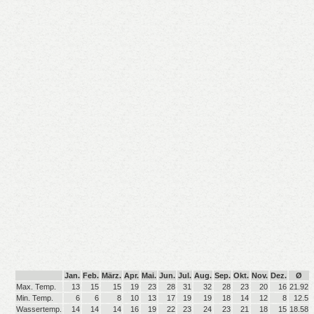
Jan.
Feb.
März.
Apr.
Mai.
Jun.
Jul.
Aug.
Sep.
Okt.
Nov.
Dez.
Ø
Max. Temp.
13
15
15
19
23
28
31
32
28
23
20
16
21.92
Min. Temp.
6
6
8
10
13
17
19
19
18
14
12
8
12.5
Wassertemp.
14
14
14
16
19
22
23
24
23
21
18
15
18.58