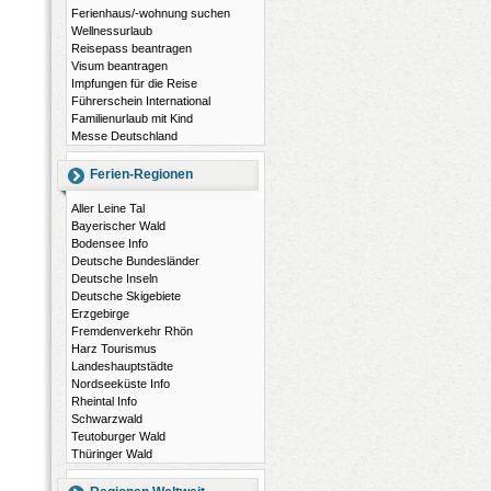
Ferienhaus/-wohnung suchen
Wellnessurlaub
Reisepass beantragen
Visum beantragen
Impfungen für die Reise
Führerschein International
Familienurlaub mit Kind
Messe Deutschland
Ferien-Regionen
Aller Leine Tal
Bayerischer Wald
Bodensee Info
Deutsche Bundesländer
Deutsche Inseln
Deutsche Skigebiete
Erzgebirge
Fremdenverkehr Rhön
Harz Tourismus
Landeshauptstädte
Nordseeküste Info
Rheintal Info
Schwarzwald
Teutoburger Wald
Thüringer Wald