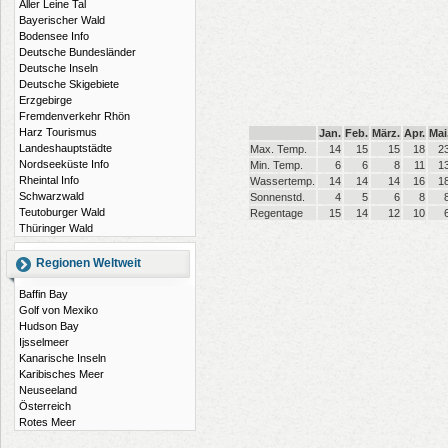
Aller Leine Tal
Bayerischer Wald
Bodensee Info
Deutsche Bundesländer
Deutsche Inseln
Deutsche Skigebiete
Erzgebirge
Fremdenverkehr Rhön
Harz Tourismus
Jan.
Feb.
März.
Apr.
Mai
Landeshauptstädte
Max. Temp.
14
15
15
18
2
Nordseeküste Info
Min. Temp.
6
6
8
11
1
Rheintal Info
Wassertemp.
14
14
14
16
1
Schwarzwald
Sonnenstd.
4
5
6
8
Teutoburger Wald
Regentage
15
14
12
10
Thüringer Wald
Regionen Weltweit
Baffin Bay
Golf von Mexiko
Hudson Bay
Ijsselmeer
Kanarische Inseln
Karibisches Meer
Neuseeland
Österreich
Rotes Meer