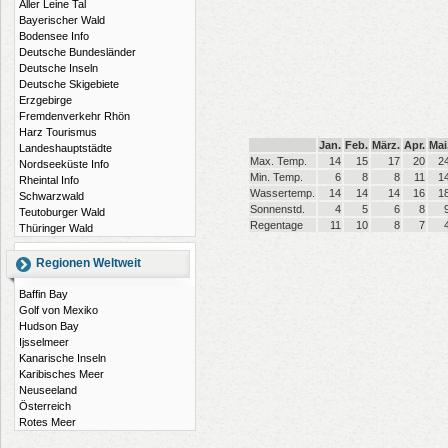
Aller Leine Tal
Bayerischer Wald
Bodensee Info
Deutsche Bundesländer
Deutsche Inseln
Deutsche Skigebiete
Erzgebirge
Fremdenverkehr Rhön
Harz Tourismus
Jan.
Feb.
März.
Apr.
Mai
Landeshauptstädte
Max. Temp.
14
15
17
20
2
Nordseeküste Info
Min. Temp.
6
8
8
11
1
Rheintal Info
Wassertemp.
14
14
14
16
1
Schwarzwald
Sonnenstd.
4
5
6
8
Teutoburger Wald
Regentage
11
10
8
7
Thüringer Wald
Regionen Weltweit
Baffin Bay
Golf von Mexiko
Hudson Bay
Ijsselmeer
Kanarische Inseln
Karibisches Meer
Neuseeland
Österreich
Rotes Meer