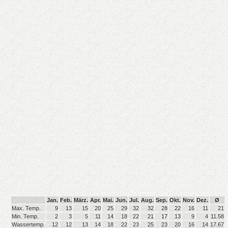
Jan.
Feb.
März.
Apr.
Mai.
Jun.
Jul.
Aug.
Sep.
Okt.
Nov.
Dez.
Ø
Max. Temp.
9
13
15
20
25
29
32
32
28
22
16
11
21
Min. Temp.
2
3
5
11
14
18
22
21
17
13
9
4
11.58
Wassertemp.
12
12
13
14
18
22
23
25
23
20
16
14
17.67