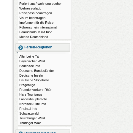
Ferienhaus/-wohnung suchen
Wellnessurlaub
Reisepass beantragen
Visum beantragen
Impfungen für die Reise
Führerschein International
Familienurlaub mit Kind
Messe Deutschland
Ferien-Regionen
Aller Leine Tal
Bayerischer Wald
Bodensee Info
Deutsche Bundesländer
Deutsche Inseln
Deutsche Skigebiete
Erzgebirge
Fremdenverkehr Rhön
Harz Tourismus
Landeshauptstädte
Nordseeküste Info
Rheintal Info
Schwarzwald
Teutoburger Wald
Thüringer Wald