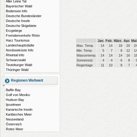
Aller Leine Tal
Bayerischer Wald
Bodensee Info
Deutsche Bundesländer
Deutsche Inseln
Deutsche Skigebiete
Erzgebirge
Fremdenverkehr Rhön
Harz Tourismus
Jan.
Feb.
März.
Apr.
Mai
Landeshauptstädte
Max. Temp.
14
14
18
20
2
Nordseeküste Info
Min. Temp.
5
7
8
12
1
Rheintal Info
Wassertemp.
14
14
14
16
1
Schwarzwald
Sonnenstd.
4
4
6
8
Teutoburger Wald
Regentage
11
10
8
7
Thüringer Wald
Regionen Weltweit
Baffin Bay
Golf von Mexiko
Hudson Bay
Ijsselmeer
Kanarische Inseln
Karibisches Meer
Neuseeland
Österreich
Rotes Meer