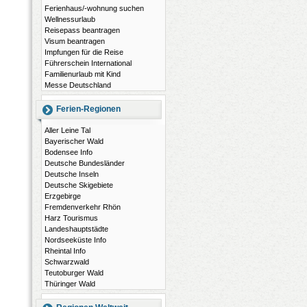
Ferienhaus/-wohnung suchen
Wellnessurlaub
Reisepass beantragen
Visum beantragen
Impfungen für die Reise
Führerschein International
Familienurlaub mit Kind
Messe Deutschland
Ferien-Regionen
Aller Leine Tal
Bayerischer Wald
Bodensee Info
Deutsche Bundesländer
Deutsche Inseln
Deutsche Skigebiete
Erzgebirge
Fremdenverkehr Rhön
Harz Tourismus
Landeshauptstädte
Nordseeküste Info
Rheintal Info
Schwarzwald
Teutoburger Wald
Thüringer Wald