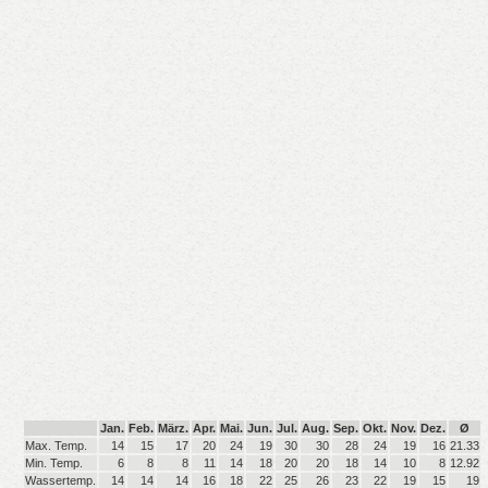
Jan.
Feb.
März.
Apr.
Mai.
Jun.
Jul.
Aug.
Sep.
Okt.
Nov.
Dez.
Ø
Max. Temp.
14
15
17
20
24
19
30
30
28
24
19
16
21.33
Min. Temp.
6
8
8
11
14
18
20
20
18
14
10
8
12.92
Wassertemp.
14
14
14
16
18
22
25
26
23
22
19
15
19