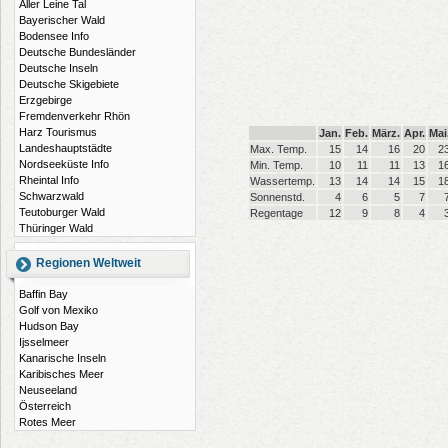
Aller Leine Tal
Bayerischer Wald
Bodensee Info
Deutsche Bundesländer
Deutsche Inseln
Deutsche Skigebiete
Erzgebirge
Fremdenverkehr Rhön
Harz Tourismus
Jan.
Feb.
März.
Apr.
Mai
Landeshauptstädte
Max. Temp.
15
14
16
20
2
Nordseeküste Info
Min. Temp.
10
11
11
13
1
Rheintal Info
Wassertemp.
13
14
14
15
1
Schwarzwald
Sonnenstd.
4
6
5
7
Teutoburger Wald
Regentage
12
9
8
4
Thüringer Wald
Regionen Weltweit
Baffin Bay
Golf von Mexiko
Hudson Bay
Ijsselmeer
Kanarische Inseln
Karibisches Meer
Neuseeland
Österreich
Rotes Meer