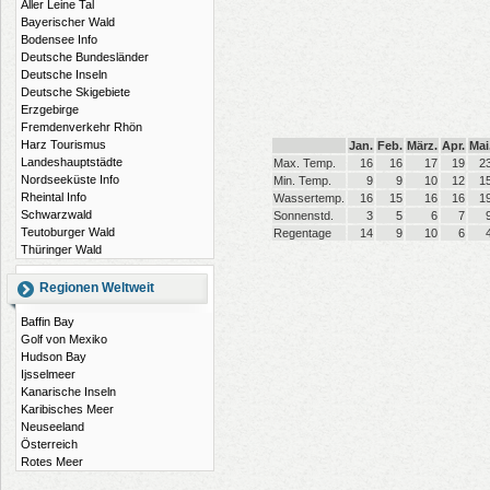
Aller Leine Tal
Bayerischer Wald
Bodensee Info
Deutsche Bundesländer
Deutsche Inseln
Deutsche Skigebiete
Erzgebirge
Fremdenverkehr Rhön
Harz Tourismus
Jan.
Feb.
März.
Apr.
Mai
Landeshauptstädte
Max. Temp.
16
16
17
19
2
Nordseeküste Info
Min. Temp.
9
9
10
12
1
Rheintal Info
Wassertemp.
16
15
16
16
1
Schwarzwald
Sonnenstd.
3
5
6
7
Teutoburger Wald
Regentage
14
9
10
6
Thüringer Wald
Regionen Weltweit
Baffin Bay
Golf von Mexiko
Hudson Bay
Ijsselmeer
Kanarische Inseln
Karibisches Meer
Neuseeland
Österreich
Rotes Meer