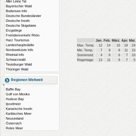
Aller Leine Tal
Bayerischer Wald
Bodensee Info
Deutsche Bundesländer
Deutsche Inseln
Deutsche Skigebiete
Erzgebirge
Fremdenverkehr Rhön
Harz Tourismus
Jan.
Feb.
März.
Apr.
Mai.
Landeshauptstädte
Max. Temp.
12
14
15
19
24
Nordseeküste Info
Min. Temp.
7
8
8
11
15
Rheintal Info
Sonnenstd.
4
6
6
7
10
Schwarzwald
Regentage
13
11
9
7
5
Teutoburger Wald
Thüringer Wald
Regionen Weltweit
Baffin Bay
Golf von Mexiko
Hudson Bay
Ijsselmeer
Kanarische Inseln
Karibisches Meer
Neuseeland
Österreich
Rotes Meer