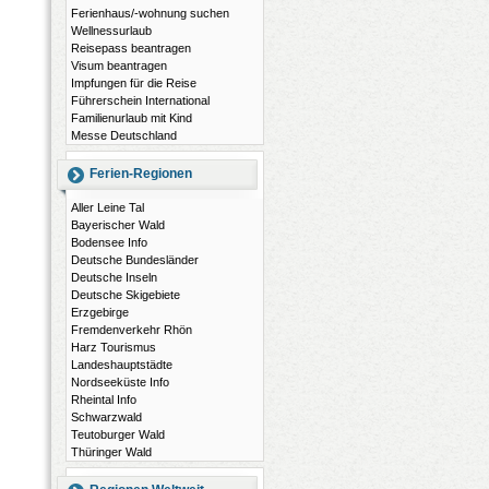
Ferienhaus/-wohnung suchen
Wellnessurlaub
Reisepass beantragen
Visum beantragen
Impfungen für die Reise
Führerschein International
Familienurlaub mit Kind
Messe Deutschland
Ferien-Regionen
Aller Leine Tal
Bayerischer Wald
Bodensee Info
Deutsche Bundesländer
Deutsche Inseln
Deutsche Skigebiete
Erzgebirge
Fremdenverkehr Rhön
Harz Tourismus
Landeshauptstädte
Nordseeküste Info
Rheintal Info
Schwarzwald
Teutoburger Wald
Thüringer Wald