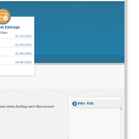
ste Einträge
 Main
21.10.2021
21.09.2021
21.09.2021
19.08.2021
Info- Ads
lanen einen Ausflug nach Mavrovouni