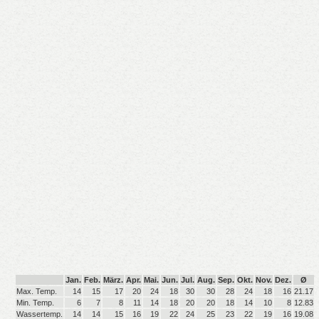
Jan.
Feb.
März.
Apr.
Mai.
Jun.
Jul.
Aug.
Sep.
Okt.
Nov.
Dez.
Ø
Max. Temp.
14
15
17
20
24
18
30
30
28
24
18
16
21.17
Min. Temp.
6
7
8
11
14
18
20
20
18
14
10
8
12.83
Wassertemp.
14
14
15
16
19
22
24
25
23
22
19
16
19.08