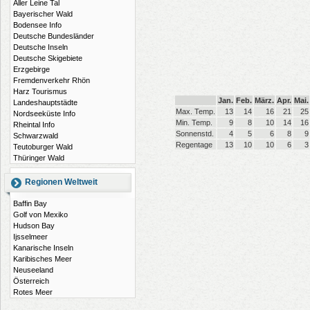
Aller Leine Tal
Bayerischer Wald
Bodensee Info
Deutsche Bundesländer
Deutsche Inseln
Deutsche Skigebiete
Erzgebirge
Fremdenverkehr Rhön
Harz Tourismus
Jan.
Feb.
März.
Apr.
Mai.
Landeshauptstädte
Max. Temp.
13
14
16
21
25
Nordseeküste Info
Min. Temp.
9
8
10
14
16
Rheintal Info
Sonnenstd.
4
5
6
8
9
Schwarzwald
Regentage
13
10
10
6
3
Teutoburger Wald
Thüringer Wald
Regionen Weltweit
Baffin Bay
Golf von Mexiko
Hudson Bay
Ijsselmeer
Kanarische Inseln
Karibisches Meer
Neuseeland
Österreich
Rotes Meer