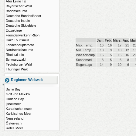
Aller Leine Tal
Bayerischer Wald
Bodensee Info
Deutsche Bundesländer
Deutsche Inseln
Deutsche Skigebiete
Erzgebirge
Fremdenverkehr Rhön
Harz Tourismus
Jan.
Feb.
März.
Apr.
Mai
Landeshauptstädte
Max. Temp.
16
16
17
21
2
Nordseeküste Info
Min. Temp.
10
9
10
12
1
Rheintal Info
Wassertemp.
16
15
15
16
2
Schwarzwald
Sonnenstd.
3
5
6
8
Teutoburger Wald
Regentage
14
9
10
6
Thüringer Wald
Regionen Weltweit
Baffin Bay
Golf von Mexiko
Hudson Bay
Ijsselmeer
Kanarische Inseln
Karibisches Meer
Neuseeland
Österreich
Rotes Meer