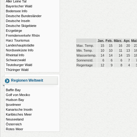
Aller Leine Tal
Bayerischer Wald
Bodensee Info
Deutsche Bundesländer
Deutsche Inseln
Deutsche Skigebiete
Erzgebirge
Fremdenverkehr Rhön
Harz Tourismus
Jan.
Feb.
März.
Apr.
Mai
Landeshauptstädte
Max. Temp.
15
15
16
20
2
Nordseeküste Info
Min. Temp.
10
10
11
13
1
Rheintal Info
Wassertemp.
14
14
14
15
1
Schwarzwald
Sonnenstd.
6
6
6
7
Teutoburger Wald
Regentage
12
9
8
4
Thüringer Wald
Regionen Weltweit
Baffin Bay
Golf von Mexiko
Hudson Bay
Ijsselmeer
Kanarische Inseln
Karibisches Meer
Neuseeland
Österreich
Rotes Meer