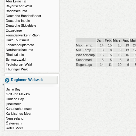
Aller Leine Tal
Bayerischer Wald
Bodensee Info
Deutsche Bundesländer
Deutsche Inseln
Deutsche Skigebiete
Erzgebirge
Fremdenverkehr Rhön
Harz Tourismus
Jan.
Feb.
März.
Apr.
Mai
Landeshauptstädte
Max. Temp.
14
15
16
19
2
Nordseeküste Info
Min. Temp.
8
8
9
13
1
Rheintal Info
Wassertemp.
16
15
15
16
1
Schwarzwald
Sonnenstd.
5
5
6
8
1
Teutoburger Wald
Regentage
14
11
10
6
Thüringer Wald
Regionen Weltweit
Baffin Bay
Golf von Mexiko
Hudson Bay
Ijsselmeer
Kanarische Inseln
Karibisches Meer
Neuseeland
Österreich
Rotes Meer