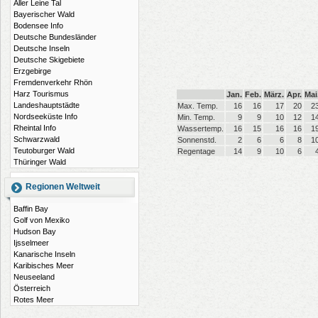
Aller Leine Tal
Bayerischer Wald
Bodensee Info
Deutsche Bundesländer
Deutsche Inseln
Deutsche Skigebiete
Erzgebirge
Fremdenverkehr Rhön
Harz Tourismus
Jan.
Feb.
März.
Apr.
Mai
Landeshauptstädte
Max. Temp.
16
16
17
20
2
Nordseeküste Info
Min. Temp.
9
9
10
12
1
Rheintal Info
Wassertemp.
16
15
16
16
1
Schwarzwald
Sonnenstd.
2
6
6
8
1
Teutoburger Wald
Regentage
14
9
10
6
Thüringer Wald
Regionen Weltweit
Baffin Bay
Golf von Mexiko
Hudson Bay
Ijsselmeer
Kanarische Inseln
Karibisches Meer
Neuseeland
Österreich
Rotes Meer