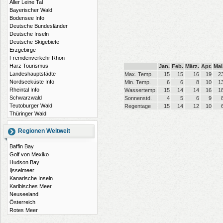
Aller Leine Tal
Bayerischer Wald
Bodensee Info
Deutsche Bundesländer
Deutsche Inseln
Deutsche Skigebiete
Erzgebirge
Fremdenverkehr Rhön
Harz Tourismus
Jan.
Feb.
März.
Apr.
Mai
Landeshauptstädte
Max. Temp.
15
15
16
19
2
Nordseeküste Info
Min. Temp.
6
6
8
10
1
Rheintal Info
Wassertemp.
15
14
14
16
1
Schwarzwald
Sonnenstd.
4
5
6
9
Teutoburger Wald
Regentage
15
14
12
10
Thüringer Wald
Regionen Weltweit
Baffin Bay
Golf von Mexiko
Hudson Bay
Ijsselmeer
Kanarische Inseln
Karibisches Meer
Neuseeland
Österreich
Rotes Meer