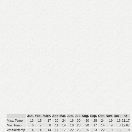
Jan.
Feb.
März.
Apr.
Mai.
Jun.
Jul.
Aug.
Sep.
Okt.
Nov.
Dez.
Ø
Max. Temp.
13
15
17
20
24
18
30
30
28
24
19
16
21.17
Min. Temp.
6
7
8
11
14
18
20
20
17
14
9
8
12.67
Wassertemp.
14
14
14
17
17
22
25
25
23
22
19
16
19