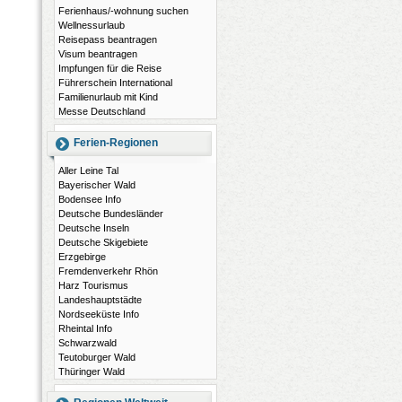
Ferienhaus/-wohnung suchen
Wellnessurlaub
Reisepass beantragen
Visum beantragen
Impfungen für die Reise
Führerschein International
Familienurlaub mit Kind
Messe Deutschland
Ferien-Regionen
Aller Leine Tal
Bayerischer Wald
Bodensee Info
Deutsche Bundesländer
Deutsche Inseln
Deutsche Skigebiete
Erzgebirge
Fremdenverkehr Rhön
Harz Tourismus
Landeshauptstädte
Nordseeküste Info
Rheintal Info
Schwarzwald
Teutoburger Wald
Thüringer Wald