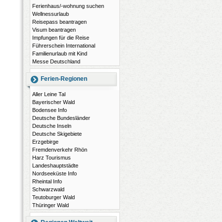
Ferienhaus/-wohnung suchen
Wellnessurlaub
Reisepass beantragen
Visum beantragen
Impfungen für die Reise
Führerschein International
Familienurlaub mit Kind
Messe Deutschland
Ferien-Regionen
Aller Leine Tal
Bayerischer Wald
Bodensee Info
Deutsche Bundesländer
Deutsche Inseln
Deutsche Skigebiete
Erzgebirge
Fremdenverkehr Rhön
Harz Tourismus
Landeshauptstädte
Nordseeküste Info
Rheintal Info
Schwarzwald
Teutoburger Wald
Thüringer Wald