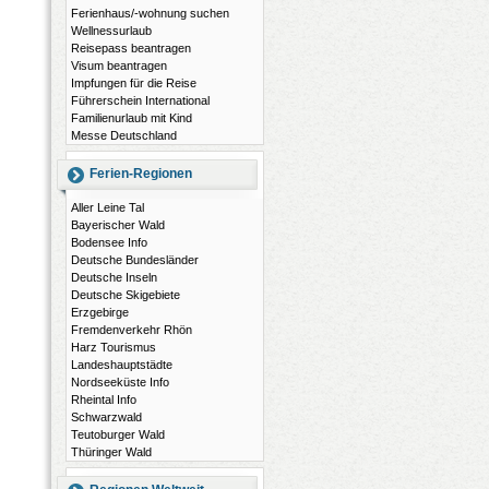
Ferienhaus/-wohnung suchen
Wellnessurlaub
Reisepass beantragen
Visum beantragen
Impfungen für die Reise
Führerschein International
Familienurlaub mit Kind
Messe Deutschland
Ferien-Regionen
Aller Leine Tal
Bayerischer Wald
Bodensee Info
Deutsche Bundesländer
Deutsche Inseln
Deutsche Skigebiete
Erzgebirge
Fremdenverkehr Rhön
Harz Tourismus
Landeshauptstädte
Nordseeküste Info
Rheintal Info
Schwarzwald
Teutoburger Wald
Thüringer Wald