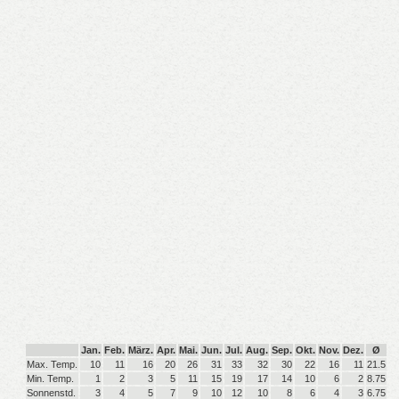
Jan.
Feb.
März.
Apr.
Mai.
Jun.
Jul.
Aug.
Sep.
Okt.
Nov.
Dez.
Ø
Max. Temp.
10
11
16
20
26
31
33
32
30
22
16
11
21.5
Min. Temp.
1
2
3
5
11
15
19
17
14
10
6
2
8.75
Sonnenstd.
3
4
5
7
9
10
12
10
8
6
4
3
6.75