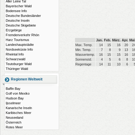
Aller Leine Tal
Bayerischer Wald
Bodensee Info
Deutsche Bundesländer
Deutsche Inseln
Deutsche Skigebiete
Erzgebirge
Fremdenverkehr Rhön
Harz Tourismus
Jan.
Feb.
März.
Apr.
Mai
Landeshauptstädte
Max. Temp.
14
15
16
20
2
Nordseeküste Info
Min. Temp.
7
8
9
13
1
Rheintal Info
Wassertemp.
16
15
15
16
1
Schwarzwald
Sonnenstd.
4
5
6
8
1
Teutoburger Wald
Regentage
14
11
10
6
Thüringer Wald
Regionen Weltweit
Baffin Bay
Golf von Mexiko
Hudson Bay
Ijsselmeer
Kanarische Inseln
Karibisches Meer
Neuseeland
Österreich
Rotes Meer