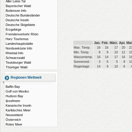
Aller Leine Tal
Bayerischer Wald
Bodensee Info
Deutsche Bundesländer
Deutsche Inseln
Deutsche Skigebiete
Erzgebirge
Fremdenverkehr Rhön
Harz Tourismus
Jan.
Feb.
März.
Apr.
Mai
Landeshauptstädte
Max. Temp.
16
16
17
20
2
Nordseeküste Info
Min. Temp.
8
9
10
12
1
Rheintal Info
Wassertemp.
16
14
17
16
1
Schwarzwald
Sonnenstd.
3
5
5
8
1
Teutoburger Wald
Regentage
14
9
10
6
Thüringer Wald
Regionen Weltweit
Baffin Bay
Golf von Mexiko
Hudson Bay
Ijsselmeer
Kanarische Inseln
Karibisches Meer
Neuseeland
Österreich
Rotes Meer