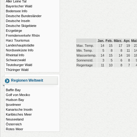
Aller Leine Tal
Bayerischer Wald
Bodensee Info
Deutsche Bundesländer
Deutsche Inseln
Deutsche Skigebiete
Erzgebirge
Fremdenverkehr Rhön
Harz Tourismus
Jan.
Feb.
März.
Apr.
Mai
Landeshauptstädte
Max. Temp.
14
15
17
19
2
Nordseeküste Info
Min. Temp.
5
8
8
11
1
Rheintal Info
Wassertemp.
14
15
14
16
1
Schwarzwald
Sonnenstd.
3
5
6
8
Teutoburger Wald
Regentage
11
10
8
7
Thüringer Wald
Regionen Weltweit
Baffin Bay
Golf von Mexiko
Hudson Bay
Ijsselmeer
Kanarische Inseln
Karibisches Meer
Neuseeland
Österreich
Rotes Meer