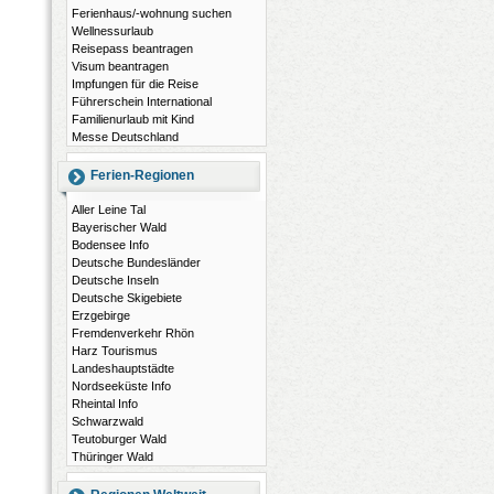
Ferienhaus/-wohnung suchen
Wellnessurlaub
Reisepass beantragen
Visum beantragen
Impfungen für die Reise
Führerschein International
Familienurlaub mit Kind
Messe Deutschland
Ferien-Regionen
Aller Leine Tal
Bayerischer Wald
Bodensee Info
Deutsche Bundesländer
Deutsche Inseln
Deutsche Skigebiete
Erzgebirge
Fremdenverkehr Rhön
Harz Tourismus
Landeshauptstädte
Nordseeküste Info
Rheintal Info
Schwarzwald
Teutoburger Wald
Thüringer Wald