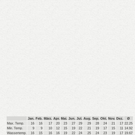
Jan.
Feb.
März.
Apr.
Mai.
Jun.
Jul.
Aug.
Sep.
Okt.
Nov.
Dez.
Ø
Max. Temp.
16
16
17
20
23
27
29
29
28
24
21
17
22.25
Min. Temp.
9
9
10
12
15
19
22
21
19
17
15
11
14.92
Wassertemp.
16
15
16
16
19
22
24
25
24
23
19
17
19.67