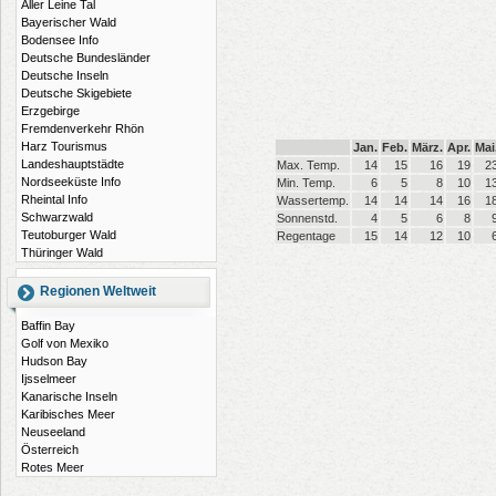
Aller Leine Tal
Bayerischer Wald
Bodensee Info
Deutsche Bundesländer
Deutsche Inseln
Deutsche Skigebiete
Erzgebirge
Fremdenverkehr Rhön
Harz Tourismus
Jan.
Feb.
März.
Apr.
Mai
Landeshauptstädte
Max. Temp.
14
15
16
19
2
Nordseeküste Info
Min. Temp.
6
5
8
10
1
Rheintal Info
Wassertemp.
14
14
14
16
1
Schwarzwald
Sonnenstd.
4
5
6
8
Teutoburger Wald
Regentage
15
14
12
10
Thüringer Wald
Regionen Weltweit
Baffin Bay
Golf von Mexiko
Hudson Bay
Ijsselmeer
Kanarische Inseln
Karibisches Meer
Neuseeland
Österreich
Rotes Meer