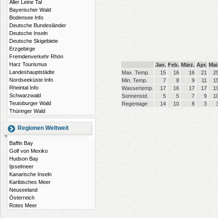
Aller Leine Tal
Bayerischer Wald
Bodensee Info
Deutsche Bundesländer
Deutsche Inseln
Deutsche Skigebiete
Erzgebirge
Fremdenverkehr Rhön
Harz Tourismus
Jan.
Feb.
März.
Apr.
Mai
Landeshauptstädte
Max. Temp.
15
16
16
21
2
Nordseeküste Info
Min. Temp.
7
8
9
11
1
Rheintal Info
Wassertemp.
17
16
17
17
1
Schwarzwald
Sonnenstd.
5
5
7
9
1
Teutoburger Wald
Regentage
14
10
8
3
Thüringer Wald
Regionen Weltweit
Baffin Bay
Golf von Mexiko
Hudson Bay
Ijsselmeer
Kanarische Inseln
Karibisches Meer
Neuseeland
Österreich
Rotes Meer