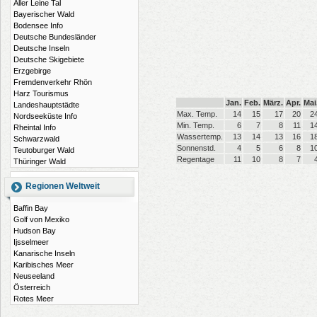
Aller Leine Tal
Bayerischer Wald
Bodensee Info
Deutsche Bundesländer
Deutsche Inseln
Deutsche Skigebiete
Erzgebirge
Fremdenverkehr Rhön
Harz Tourismus
Jan.
Feb.
März.
Apr.
Mai
Landeshauptstädte
Max. Temp.
14
15
17
20
2
Nordseeküste Info
Min. Temp.
6
7
8
11
1
Rheintal Info
Wassertemp.
13
14
13
16
1
Schwarzwald
Sonnenstd.
4
5
6
8
1
Teutoburger Wald
Regentage
11
10
8
7
Thüringer Wald
Regionen Weltweit
Baffin Bay
Golf von Mexiko
Hudson Bay
Ijsselmeer
Kanarische Inseln
Karibisches Meer
Neuseeland
Österreich
Rotes Meer