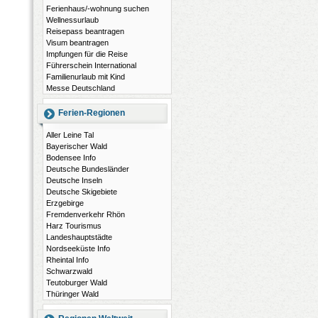
Ferienhaus/-wohnung suchen
Wellnessurlaub
Reisepass beantragen
Visum beantragen
Impfungen für die Reise
Führerschein International
Familienurlaub mit Kind
Messe Deutschland
Ferien-Regionen
Aller Leine Tal
Bayerischer Wald
Bodensee Info
Deutsche Bundesländer
Deutsche Inseln
Deutsche Skigebiete
Erzgebirge
Fremdenverkehr Rhön
Harz Tourismus
Landeshauptstädte
Nordseeküste Info
Rheintal Info
Schwarzwald
Teutoburger Wald
Thüringer Wald