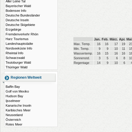
Aller Leine Tal
Bayerischer Wald
Bodensee Info
Deutsche Bundesländer
Deutsche Inseln
Deutsche Skigebiete
Erzgebirge
Fremdenverkehr Rhön
Harz Tourismus
Jan.
Feb.
März.
Apr.
Mai
Landeshauptstädte
Max. Temp.
16
16
17
19
2
Nordseeküste Info
Min. Temp.
9
9
10
11
1
Rheintal Info
Wassertemp.
16
15
16
16
1
Schwarzwald
Sonnenstd.
3
5
6
8
1
Teutoburger Wald
Regentage
14
9
10
6
Thüringer Wald
Regionen Weltweit
Baffin Bay
Golf von Mexiko
Hudson Bay
Ijsselmeer
Kanarische Inseln
Karibisches Meer
Neuseeland
Österreich
Rotes Meer