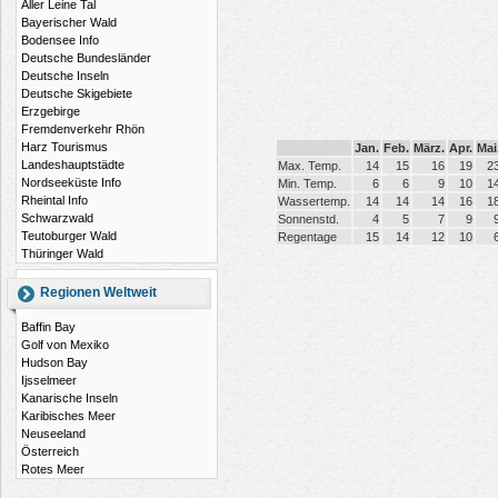
Aller Leine Tal
Bayerischer Wald
Bodensee Info
Deutsche Bundesländer
Deutsche Inseln
Deutsche Skigebiete
Erzgebirge
Fremdenverkehr Rhön
Harz Tourismus
Jan.
Feb.
März.
Apr.
Mai
Landeshauptstädte
Max. Temp.
14
15
16
19
2
Nordseeküste Info
Min. Temp.
6
6
9
10
1
Rheintal Info
Wassertemp.
14
14
14
16
1
Schwarzwald
Sonnenstd.
4
5
7
9
Teutoburger Wald
Regentage
15
14
12
10
Thüringer Wald
Regionen Weltweit
Baffin Bay
Golf von Mexiko
Hudson Bay
Ijsselmeer
Kanarische Inseln
Karibisches Meer
Neuseeland
Österreich
Rotes Meer