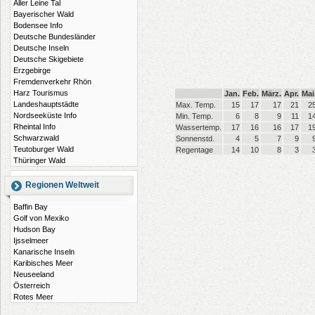
Aller Leine Tal
Bayerischer Wald
Bodensee Info
Deutsche Bundesländer
Deutsche Inseln
Deutsche Skigebiete
Erzgebirge
Fremdenverkehr Rhön
Harz Tourismus
Jan.
Feb.
März.
Apr.
Mai
Landeshauptstädte
Max. Temp.
15
17
17
21
2
Nordseeküste Info
Min. Temp.
6
8
9
11
1
Rheintal Info
Wassertemp.
17
16
16
17
1
Schwarzwald
Sonnenstd.
4
5
7
9
Teutoburger Wald
Regentage
14
10
8
3
Thüringer Wald
Regionen Weltweit
Baffin Bay
Golf von Mexiko
Hudson Bay
Ijsselmeer
Kanarische Inseln
Karibisches Meer
Neuseeland
Österreich
Rotes Meer