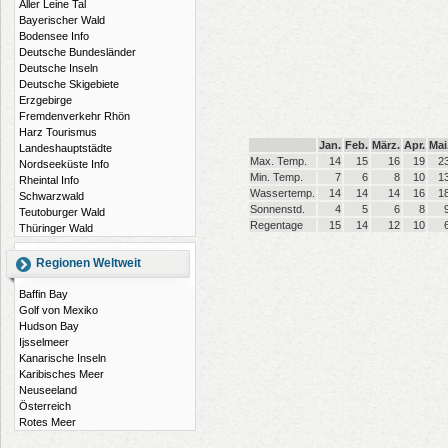
Aller Leine Tal
Bayerischer Wald
Bodensee Info
Deutsche Bundesländer
Deutsche Inseln
Deutsche Skigebiete
Erzgebirge
Fremdenverkehr Rhön
Harz Tourismus
Jan.
Feb.
März.
Apr.
Mai
Landeshauptstädte
Max. Temp.
14
15
16
19
2
Nordseeküste Info
Min. Temp.
7
6
8
10
1
Rheintal Info
Wassertemp.
14
14
14
16
1
Schwarzwald
Sonnenstd.
4
5
6
8
Teutoburger Wald
Regentage
15
14
12
10
Thüringer Wald
Regionen Weltweit
Baffin Bay
Golf von Mexiko
Hudson Bay
Ijsselmeer
Kanarische Inseln
Karibisches Meer
Neuseeland
Österreich
Rotes Meer