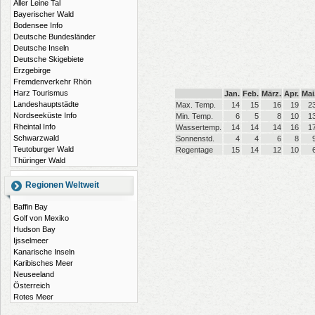
Aller Leine Tal
Bayerischer Wald
Bodensee Info
Deutsche Bundesländer
Deutsche Inseln
Deutsche Skigebiete
Erzgebirge
Fremdenverkehr Rhön
Harz Tourismus
Jan.
Feb.
März.
Apr.
Mai
Landeshauptstädte
Max. Temp.
14
15
16
19
2
Nordseeküste Info
Min. Temp.
6
5
8
10
1
Rheintal Info
Wassertemp.
14
14
14
16
1
Schwarzwald
Sonnenstd.
4
4
6
8
Teutoburger Wald
Regentage
15
14
12
10
Thüringer Wald
Regionen Weltweit
Baffin Bay
Golf von Mexiko
Hudson Bay
Ijsselmeer
Kanarische Inseln
Karibisches Meer
Neuseeland
Österreich
Rotes Meer