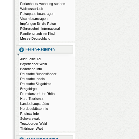
Ferienhaus/-wohnung suchen
Wellnessurlaub
Reisepass beantragen
Visum beantragen
Impfungen für die Reise
Führerschein International
Familienurlaub mit Kind
Messe Deutschland
Ferien-Regionen
Aller Leine Tal
Bayerischer Wald
Bodensee Info
Deutsche Bundesländer
Deutsche Inseln
Deutsche Skigebiete
Erzgebirge
Fremdenverkehr Rhön
Harz Tourismus
Landeshauptstädte
Nordseeküste Info
Rheintal Info
Schwarzwald
Teutoburger Wald
Thüringer Wald