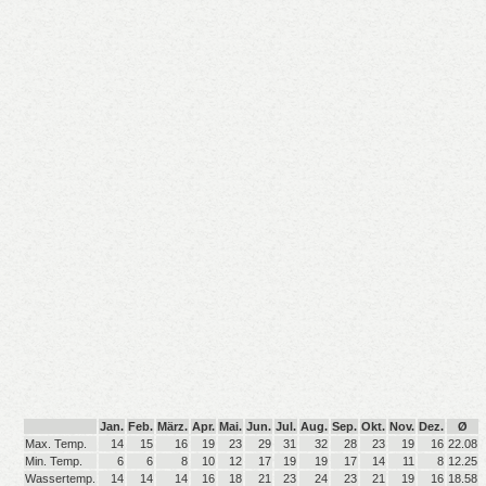
Jan.
Feb.
März.
Apr.
Mai.
Jun.
Jul.
Aug.
Sep.
Okt.
Nov.
Dez.
Ø
Max. Temp.
14
15
16
19
23
29
31
32
28
23
19
16
22.08
Min. Temp.
6
6
8
10
12
17
19
19
17
14
11
8
12.25
Wassertemp.
14
14
14
16
18
21
23
24
23
21
19
16
18.58